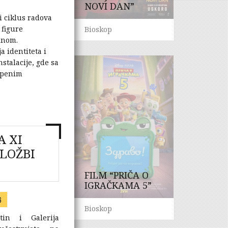
NOVI DAN”
i ciklus radova
 figure
Bioskop
inom.
a identiteta i
nstalacije, gde sa
tepenim
A XI
LOŽBI
FILM “PRIČA O
IGRAČKAMA 5”
6
Bioskop
tin i Galerija