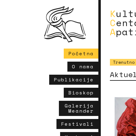
Kul
Cen
Apa
Početna
Trenutno
O nama
Aktue
Publikacije
Bioskop
Galerija
Meander
Festivali