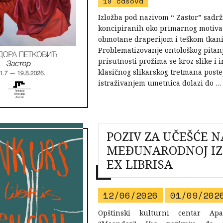
19 časova
Izložba pod nazivom “ Zastor” sadrž
koncipiranih oko primarnog motiva
obmotane draperijom i teškom tkan
Problematizovanje ontološkog pitanj
prisutnosti prožima se kroz slike i i
klasičnog slikarskog tretmana pos
istraživanjem umetnica dolazi do …
POZIV ZA UČEŠĆE N
MEĐUNARODNOJ IZ
EX LIBRISA
12/06/2026
01/09/202
Opštinski kulturni centar Apa