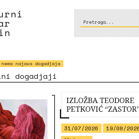
turni
tar
Pretraga...
tin
 nema najava dogadjaja
lni dogadjaji
IZLOŽBA TEODORE
PETKOVIĆ “ZASTOR
31/07/2026
19/08/202