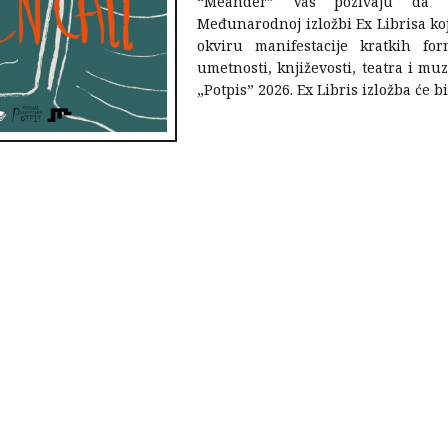
“Meander” Vas pozivaju da u
Međunarodnoj izložbi Ex Librisa ko
okviru manifestacije kratkih for
umetnosti, književosti, teatra i m
„Potpis” 2026. Ex Libris izložba će bi