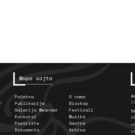
Mapa sajta
Početna
O nama
A
T
e
Publikacije
Bioskop
Galerija Meander
Festivali
Te
Konkursi
Muzika
d
Pozorište
Smotre
u
Dokumenta
Arhiva
u