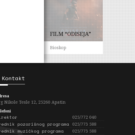
FILM “ODISEJA”
Bioskop
Kontakt
dresa
rg Nikole Tesle 12, 25260 Apatin
lefoni
irektor
025/772 040
rednik pozorišnog programa
025/773 588
rednik muzičkog programa
025/773 588