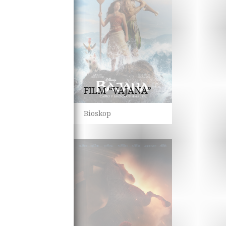
FILM “VAJANA”
Bioskop