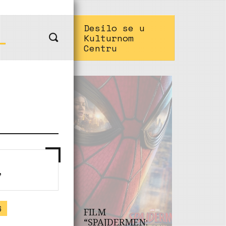
Desilo se u
Kulturnom
Centru
”
6
FILM
“SPAJDERMEN: