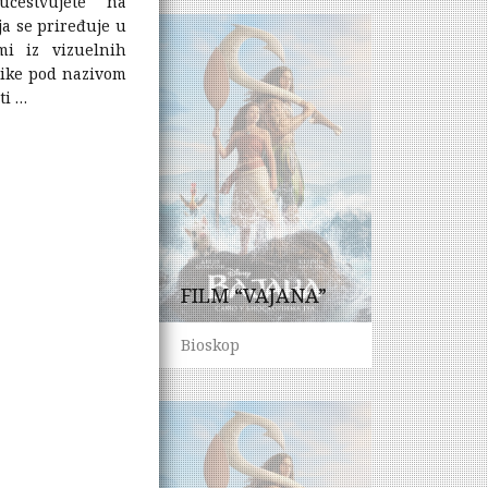
čestvujete na
ja se priređuje u
mi iz vizuelnih
uzike pod nazivom
ti …
FILM “VAJANA”
Bioskop